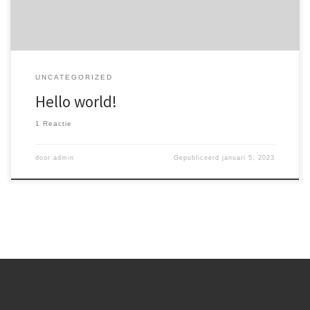
UNCATEGORIZED
Hello world!
1 Reactie
door
admin
Gepubliceerd
januari 5, 2023