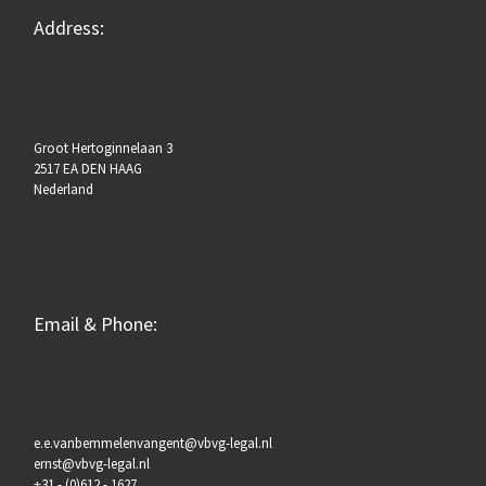
Address:
Groot Hertoginnelaan 3
2517 EA DEN HAAG
Nederland
Email & Phone:
e.e.vanbemmelenvangent@vbvg-legal.nl
ernst@vbvg-legal.nl
+31 - (0)612 - 1627